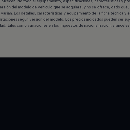
se ofrecen. No todo el equipamiento, especificaciones, características y pr
versión del modelo de vehículo que se adquiera, y no se ofrece, dado que,
varían. Los detalles, características y equipamiento de la ficha técnica y e
limitaciones según versión del modelo. Los precios indicados pueden ser suj
dad, tales como variaciones en los impuestos de nacionalización, aranceles