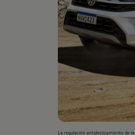
Nuevo
Amarok
.
He
Cotizalo aquí
La regulación antideslizamiento de l