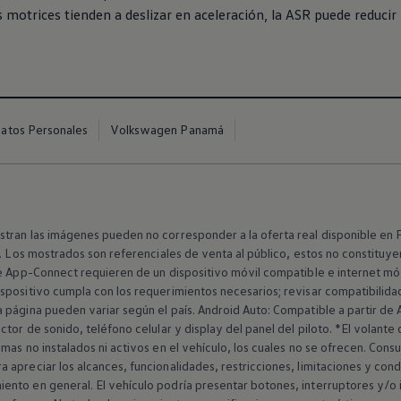
as motrices tienden a deslizar en aceleración, la ASR puede reducir 
Datos Personales
Volkswagen Panamá
tran las imágenes pueden no corresponder a la oferta real disponible en 
o. Los mostrados son referenciales de venta al público, estos no constituye
e App-Connect requieren de un dispositivo móvil compatible e internet móvi
spositivo cumpla con los requerimientos necesarios; revisar compatibilidad
 página pueden variar según el país. Android Auto: Compatible a partir de 
tor de sonido, teléfono celular y display del panel del piloto. *El volante 
as no instalados ni activos en el vehículo, los cuales no se ofrecen. Consu
apreciar los alcances, funcionalidades, restricciones, limitaciones y cond
nto en general. El vehículo podría presentar botones, interruptores y/o i