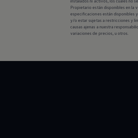
instalados ni activos, los cuales no 
Propietario están disponibles en la 
especificaciones están disponibles y 
y/o estar sujetas a restricciones y 
causas ajenas a nuestra responsabili
variaciones de precios, u otros.