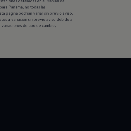
estaciones detalladas en el Manual del
 para Panamá, no todas las
sta página podrían variar sin previo aviso,
etos a variación sin previo aviso debido a
, variaciones de tipo de cambio,