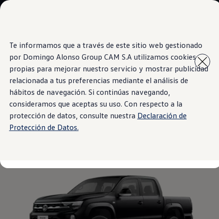
Modelos y Concesionarios
Concesionarios
SUVW
Cotiza Ahora
Te informamos que a través de este sitio web gestionado
Saltar
Saltar al
Test Drive
contenido
a pie
Contáctanos
por Domingo Alonso Group CAM S.A utilizamos cookies
principal
de
Information
Marca y Experiencia
propias para mejorar nuestro servicio y mostrar publicidad
página
Volkswagen Panamá
relacionada a tus preferencias mediante el análisis de
Espacio Exclusivo para Prensa
Latin NCAP
hábitos de navegación. Si continúas navegando,
Tengo un Volkswagen
consideramos que aceptas su uso. Con respecto a la
Negro Profundo
Manuales Volkswagen
protección de datos, consulte nuestra
Declaración de
Takata Airbag Recall Campaign
Noticias
Protección de Datos.