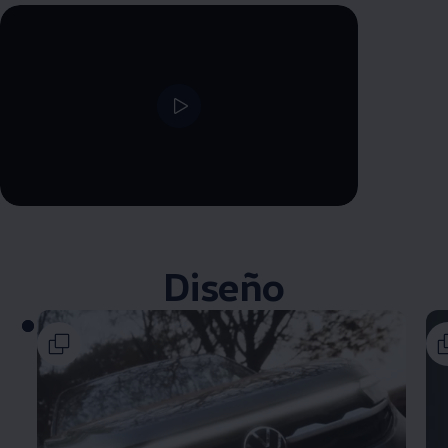
--:--
Remaining time, --:--
Diseño