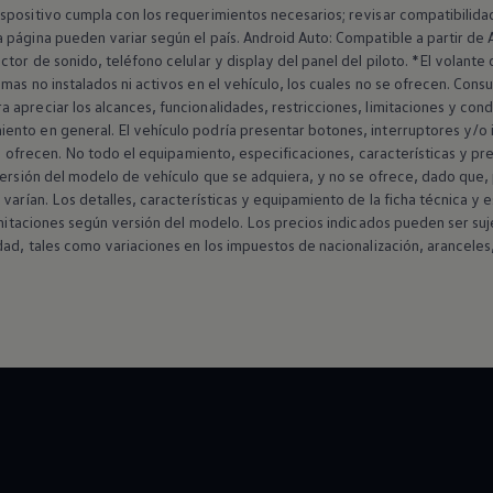
spositivo cumpla con los requerimientos necesarios; revisar compatibilidad
 página pueden variar según el país. Android Auto: Compatible a partir de 
tor de sonido, teléfono celular y display del panel del piloto. *El volante 
as no instalados ni activos en el vehículo, los cuales no se ofrecen. Consu
apreciar los alcances, funcionalidades, restricciones, limitaciones y cond
nto en general. El vehículo podría presentar botones, interruptores y/o i
se ofrecen. No todo el equipamiento, especificaciones, características y pr
versión del modelo de vehículo que se adquiera, y no se ofrece, dado que,
varían. Los detalles, características y equipamiento de la ficha técnica y e
limitaciones según versión del modelo. Los precios indicados pueden ser suj
dad, tales como variaciones en los impuestos de nacionalización, aranceles