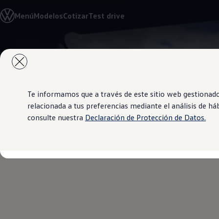
Modelos y Concesionarios
Menú
Modelos
Cotizar
Test drive
Concesionarios
SUVW
Cotiza Ahora
Test Drive
Saltar
Saltar al
Contáctanos
contenido
a pie
Marca y Experiencia
principal
de
Volkswagen Panamá
página
Espacio Exclusivo para Prensa
Latin NCAP
Te informamos que a través de este sitio web gestionad
Tengo un Volkswagen
relacionada a tus preferencias mediante el análisis de h
Manuales Volkswagen
consulte nuestra
Declaración de Protección de Datos.
Takata Airbag Recall Campaign
Noticias
Blanco Crist