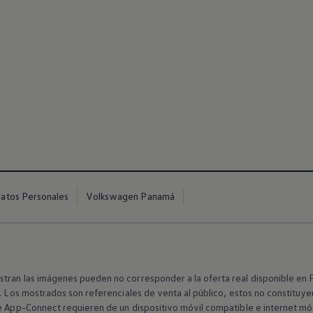
Datos Personales
Volkswagen Panamá
cho para quienes se at
tran las imágenes pueden no corresponder a la oferta real disponible en 
o. Los mostrados son referenciales de venta al público, estos no constituye
e App-Connect requieren de un dispositivo móvil compatible e internet móvi