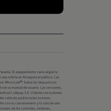
--:--
Remaining time, --:--
Panamá. El equipamiento varía según la
n una oferta en firmapara el público. Las
l. MirrorLink®: Sobre los dispositivos
 con su manual de usuario. Las versiones,
Android Lollipop 5.0. Volante con botones
del vehículo podría incluir botones
lte con su concesionario y/o solicite una
iciones de los controles, sistemas,