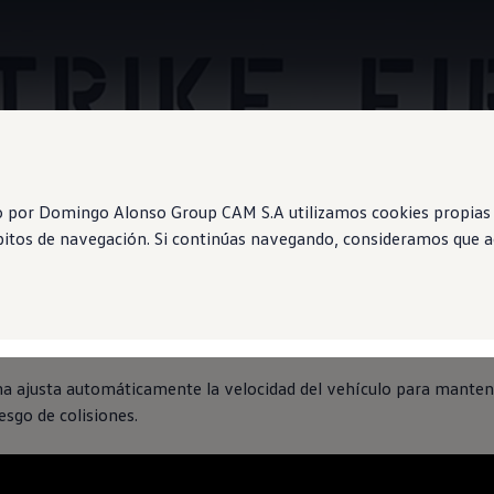
Information
o por Domingo Alonso Group CAM S.A utilizamos cookies propias 
ábitos de navegación. Si continúas navegando, consideramos que ac
tativo de Distancia y
a ajusta automáticamente la velocidad del vehículo para mantene
iesgo de colisiones.