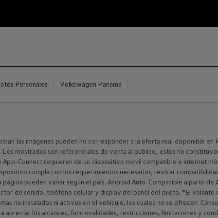
Datos Personales
Volkswagen Panamá
tran las imágenes pueden no corresponder a la oferta real disponible en 
o. Los mostrados son referenciales de venta al público, estos no constituye
e App-Connect requieren de un dispositivo móvil compatible e internet móvi
spositivo cumpla con los requerimientos necesarios; revisar compatibilidad
ce desde su llegada!
 página pueden variar según el país. Android Auto: Compatible a partir de 
tor de sonido, teléfono celular y display del panel del piloto. *El volante 
as no instalados ni activos en el vehículo, los cuales no se ofrecen. Consu
apreciar los alcances, funcionalidades, restricciones, limitaciones y cond