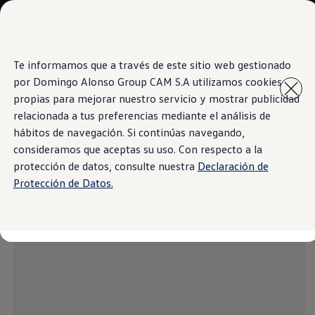
Modelos y Concesionarios
Concesionarios
SUVW
Cotiza Ahora
Te informamos que a través de este sitio web gestionado
Saltar
Saltar al
Test Drive
contenido
a pie
Contáctanos
por Domingo Alonso Group CAM S.A utilizamos cookies
principal
de
Information
Marca y Experiencia
propias para mejorar nuestro servicio y mostrar publicidad
página
Volkswagen Panamá
relacionada a tus preferencias mediante el análisis de
Espacio Exclusivo para Prensa
Latin NCAP
hábitos de navegación. Si continúas navegando,
Tengo un Volkswagen
consideramos que aceptas su uso. Con respecto a la
Candy White
Manuales Volkswagen
protección de datos, consulte nuestra
Declaración de
Takata Airbag Recall Campaign
Noticias
Protección de Datos.