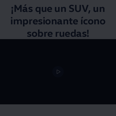
¡Más que un
SUV
, un
impresionante ícono
sobre ruedas!
--:--
Remaining time, --: