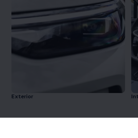
Exterior
In
El
SUV
icónico de