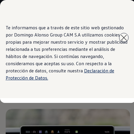
Modelos y Concesionarios
Concesionarios
SUVW
Cotiza Ahora
Te informamos que a través de este sitio web gestionado
Saltar
Saltar al
Test Drive
contenido
a pie
Contáctanos
por Domingo Alonso Group CAM S.A utilizamos cookies
principal
de
Information
Marca y Experiencia
propias para mejorar nuestro servicio y mostrar publicidad
página
Volkswagen Panamá
relacionada a tus preferencias mediante el análisis de
Espacio Exclusivo para Prensa
Latin NCAP
hábitos de navegación. Si continúas navegando,
Tengo un Volkswagen
consideramos que aceptas su uso. Con respecto a la
Clima a tu Medida
Manuales Volkswagen
protección de datos, consulte nuestra
Declaración de
Takata Airbag Recall Campaign
Noticias
Protección de Datos.
Controla el clima en el Nuevo
Tiguan
2025 desde su pantalla
táctil. Ajusta la temperatura para crear un entorno ideal
para cada miembro de tu familia.