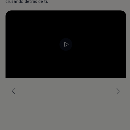
cruzando detrás de ti.
--:--
Remaining time, --:-