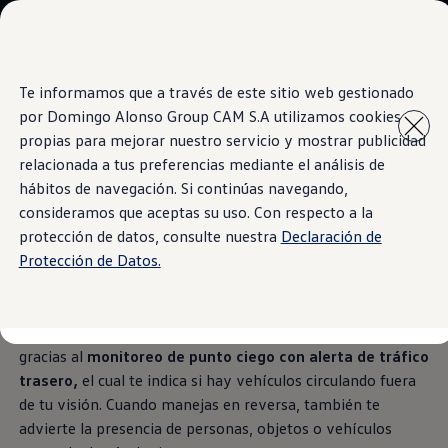
Modelos y Concesionarios
Concesionarios
SUVW
Cotiza Ahora
Te informamos que a través de este sitio web gestionado
Saltar
Saltar al
Test Drive
contenido
a pie
Contáctanos
por Domingo Alonso Group CAM S.A utilizamos cookies
Monitoreo de punto ciego
principal
de
Marca y Experiencia
propias para mejorar nuestro servicio y mostrar publicidad
página
Volkswagen Panamá
relacionada a tus preferencias mediante el análisis de
Espacio Exclusivo para Prensa
Latin NCAP
hábitos de navegación. Si continúas navegando,
Tengo un Volkswagen
consideramos que aceptas su uso. Con respecto a la
Protegidos adelante y
Manuales Volkswagen
protección de datos, consulte nuestra
Declaración de
Takata Airbag Recall Campaign
Noticias
Protección de Datos.
atrás
Nuevo
Taos
2025
los cuida en cada maniobra que hacen,
gracias al
monitoreo de punto ciego con alerta de tráfico
trasero,
el cual te indica si hay vehículos circulando fuera
de tu visión. Cuando manejas en reversa, también te
advierte la presencia de personas, objetos o vehículos