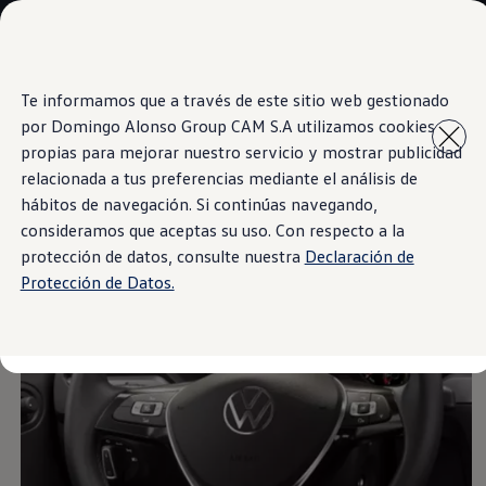
Modelos y Concesionarios
Concesionarios
SUVW
Cotiza Ahora
Te informamos que a través de este sitio web gestionado
Saltar
Saltar al
Test Drive
contenido
a pie
Contáctanos
por Domingo Alonso Group CAM S.A utilizamos cookies
Volante multifunción
principal
de
Marca y Experiencia
propias para mejorar nuestro servicio y mostrar publicidad
página
Volkswagen Panamá
relacionada a tus preferencias mediante el análisis de
Espacio Exclusivo para Prensa
Latin NCAP
hábitos de navegación. Si continúas navegando,
Tengo un Volkswagen
consideramos que aceptas su uso. Con respecto a la
Manuales Volkswagen
protección de datos, consulte nuestra
Declaración de
Takata Airbag Recall Campaign
Noticias
Protección de Datos.