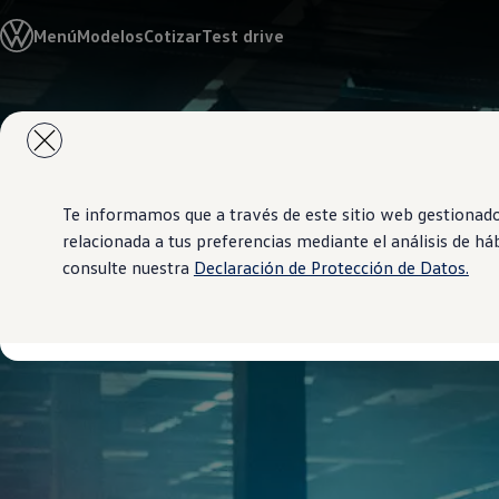
Modelos y Concesionarios
Menú
Modelos
Cotizar
Test drive
Concesionarios
SUVW
Cotiza Ahora
Test Drive
Saltar
Saltar al
Contáctanos
contenido
a pie
Marca y Experiencia
principal
de
Volkswagen Panamá
página
Espacio Exclusivo para Prensa
Latin NCAP
Te informamos que a través de este sitio web gestionad
Tengo un Volkswagen
relacionada a tus preferencias mediante el análisis de h
Manuales Volkswagen
consulte nuestra
Declaración de Protección de Datos.
Takata Airbag Recall Campaign
Noticias