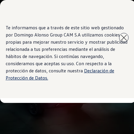
Modelos y Concesionarios
Concesionarios
SUVW
Cotiza Ahora
Te informamos que a través de este sitio web gestionado
Saltar
Saltar al
Test Drive
contenido
a pie
Contáctanos
por Domingo Alonso Group CAM S.A utilizamos cookies
principal
de
Marca y Experiencia
propias para mejorar nuestro servicio y mostrar publicidad
página
Volkswagen Panamá
relacionada a tus preferencias mediante el análisis de
Espacio Exclusivo para Prensa
Latin NCAP
hábitos de navegación. Si continúas navegando,
Tengo un Volkswagen
consideramos que aceptas su uso. Con respecto a la
Manuales Volkswagen
protección de datos, consulte nuestra
Declaración de
Takata Airbag Recall Campaign
Noticias
Protección de Datos.