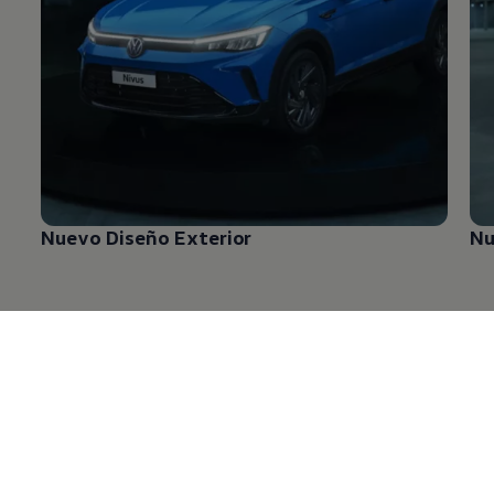
Nuevo Diseño Exterior
Nu
Diseño inovador y
moderno
que definen
su estilo!