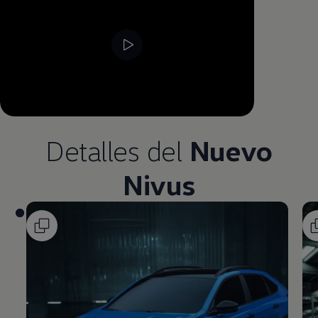
--:--
Remaining time, --:--
Detalles del
Nuevo
Nivus