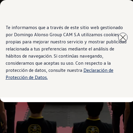
Modelos y Concesionarios
Concesionarios
SUVW
Cotiza Ahora
Te informamos que a través de este sitio web gestionado
Saltar
Saltar al
Test Drive
contenido
a pie
Contáctanos
por Domingo Alonso Group CAM S.A utilizamos cookies
principal
de
Marca y Experiencia
propias para mejorar nuestro servicio y mostrar publicidad
página
Volkswagen Panamá
relacionada a tus preferencias mediante el análisis de
Espacio Exclusivo para Prensa
Latin NCAP
hábitos de navegación. Si continúas navegando,
Tengo un Volkswagen
consideramos que aceptas su uso. Con respecto a la
Manuales Volkswagen
protección de datos, consulte nuestra
Declaración de
Takata Airbag Recall Campaign
Noticias
Protección de Datos.