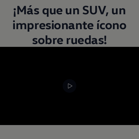
¡Más que un
SUV
, un
impresionante ícono
sobre ruedas!
--:--
Remaining time, --: