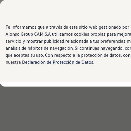
Modelos y Concesionarios
Concesionarios
SUVW
Cotiza Ahora
Te informamos que a través de este sitio web gestionado po
Saltar
Saltar al
Test Drive
contenido
a pie
Contáctanos
Alonso Group CAM S.A utilizamos cookies propias para mejora
principal
de
Marca y Experiencia
servicio y mostrar publicidad relacionada a tus preferencias m
página
Volkswagen Panamá
análisis de hábitos de navegación. Si continúas navegando, c
Espacio Exclusivo para Prensa
Latin NCAP
que aceptas su uso. Con respecto a la protección de datos, con
Tengo un Volkswagen
nuestra
Declaración de Protección de Datos.
Manuales Volkswagen
Takata Airbag Recall Campaign
Noticias