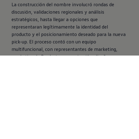
La construcción del nombre involucró rondas de
discusión, validaciones regionales y análisis
estratégicos, hasta llegar a opciones que
representaran legítimamente la identidad del
producto y el posicionamiento deseado para la nueva
pick-up. El proceso contó con un equipo
multifuncional, con representantes de marketing,
marketing de Producto, comunicación, diseño,
estrategia, planificación y desarrollo de Producto,
jurídico y mercados regionales, incluyendo Brasil y
otros países de Sudamérica, además de áreas
responsables de exportación.
“El objetivo era encontrar un nombre único, corto y
fuerte, capaz de dialogar con diferentes culturas,
sonar bien en distintos idiomas y reflejar la misión
del producto desde su origen”, explica Fernando
Silva, vice-presidente de Ventas y Marketing
de
Volkswagen
do Brasil.