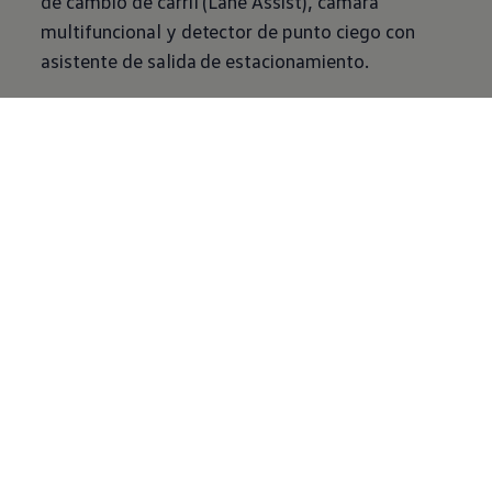
de cambio de carril (Lane Assist), cámara
multifuncional y detector de punto ciego con
asistente de salida de estacionamiento.
Pruebas rigurosas
El protocolo actual de Latin NCAP (2020–2025)
se divide en cuatro grupos de evaluación:
Protección a Ocupantes Adultos, Protección a
Ocupantes Niños, Protección a Peatones y
Sistemas de Asistencia al Conductor. La nota
final se define por el puntaje más bajo entre los
cuatro grupos.