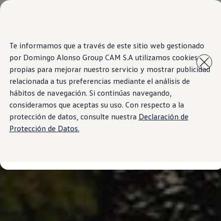
Modelos y Concesionarios
Concesionarios
SUVW
Cotiza Ahora
Te informamos que a través de este sitio web gestionado
Saltar
Saltar al
Test Drive
contenido
a pie
Contáctanos
por Domingo Alonso Group CAM S.A utilizamos cookies
principal
de
Marca y Experiencia
propias para mejorar nuestro servicio y mostrar publicidad
página
Volkswagen Panamá
relacionada a tus preferencias mediante el análisis de
Espacio Exclusivo para Prensa
Latin NCAP
hábitos de navegación. Si continúas navegando,
Tengo un Volkswagen
consideramos que aceptas su uso. Con respecto a la
Manuales Volkswagen
protección de datos, consulte nuestra
Declaración de
Takata Airbag Recall Campaign
Noticias
Protección de Datos.