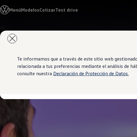
Modelos y Concesionarios
Menú
Modelos
Cotizar
Test drive
Concesionarios
SUVW
Cotiza Ahora
Test Drive
Saltar
Saltar al
Contáctanos
contenido
a pie
Marca y Experiencia
principal
de
Volkswagen Panamá
página
Espacio Exclusivo para Prensa
Latin NCAP
Te informamos que a través de este sitio web gestionad
Tengo un Volkswagen
relacionada a tus preferencias mediante el análisis de h
Manuales Volkswagen
consulte nuestra
Declaración de Protección de Datos.
Takata Airbag Recall Campaign
Noticias